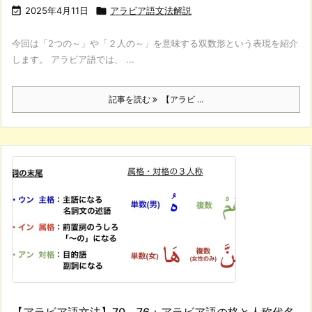

2025年4月11日

アラビア語文法解説
今回は「2つの～」や「２人の～」を意味する双数形という表現を紹介
します。 アラビア語では、 ...
記事を読む
【アラビ ...
【アラビア語文法】70～76：アラビア語の格と人称代名