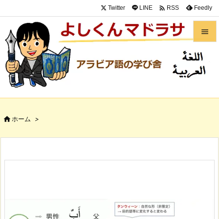

Twitter
LINE
Feedly
RSS


メニュ

サイド

前へ

ホーム
>

次へ

検索