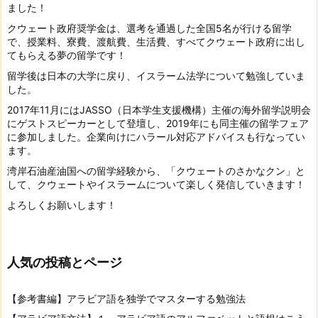
ました！
クウェート政府奨学金は、選考を通過した全国5名が行ける留学
で、授業料、寮費、渡航費、生活費、すべてクウェート政府に出し
てもらえる夢の留学です！
留学後は日本の大学に戻り、イスラーム法学について勉強していま
した。
2017年11月にはJASSO（日本学生支援機構）主催の海外留学説明会
にゲストスピーカーとして登壇し、2019年にも同主催の留学フェア
に参加しました。企業向けにハラール対応アドバイスも行なってい
ます。
湾岸石油産油国への留学経験から、「クウェートのさかなクン」と
して、クウェートやイスラームについて楽しく発信していきます！
よろしくお願いします！
人気の投稿とページ
【参考書編】アラビア語を独学でマスターする勉強法