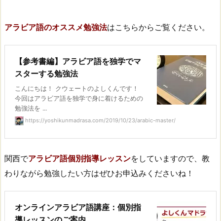
アラビア語のオススメ勉強法
はこちらからご覧ください。
【参考書編】アラビア語を独学でマ
スターする勉強法
こんにちは！ クウェートのよしくんです！
今回はアラビア語を独学で身に着けるための
勉強法を ...
https://yoshikunmadrasa.com/2019/10/23/arabic-master/
関西で
アラビア語個別指導レッスン
をしていますので、教
わりながら勉強したい方はぜひお申込みくださいね！
オンラインアラビア語講座：個別指
導レッスンのご案内