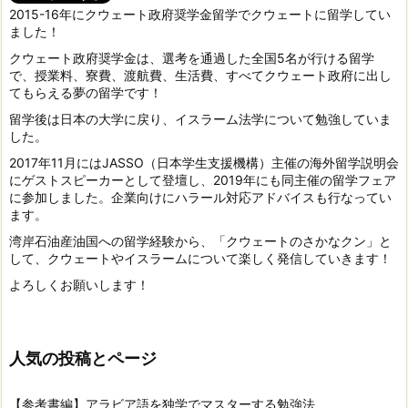
2015-16年にクウェート政府奨学金留学でクウェートに留学してい
ました！
クウェート政府奨学金は、選考を通過した全国5名が行ける留学
で、授業料、寮費、渡航費、生活費、すべてクウェート政府に出し
てもらえる夢の留学です！
留学後は日本の大学に戻り、イスラーム法学について勉強していま
した。
2017年11月にはJASSO（日本学生支援機構）主催の海外留学説明会
にゲストスピーカーとして登壇し、2019年にも同主催の留学フェア
に参加しました。企業向けにハラール対応アドバイスも行なってい
ます。
湾岸石油産油国への留学経験から、「クウェートのさかなクン」と
して、クウェートやイスラームについて楽しく発信していきます！
よろしくお願いします！
人気の投稿とページ
【参考書編】アラビア語を独学でマスターする勉強法