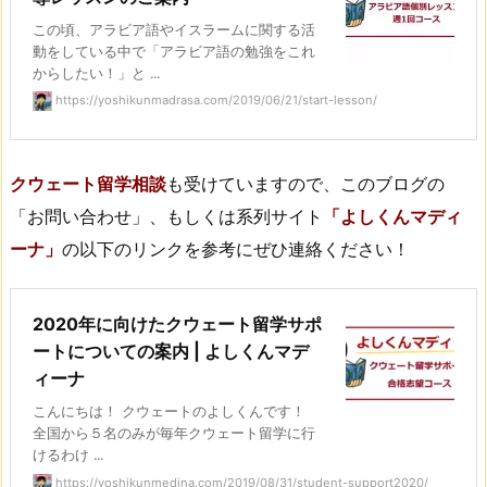
この頃、アラビア語やイスラームに関する活
動をしている中で「アラビア語の勉強をこれ
からしたい！」と ...
https://yoshikunmadrasa.com/2019/06/21/start-lesson/
クウェート留学相談
も受けていますので、このブログの
「お問い合わせ」、もしくは系列サイト
「よしくんマディ
ーナ」
の以下のリンクを参考にぜひ連絡ください！
2020年に向けたクウェート留学サポ
ートについての案内 | よしくんマデ
ィーナ
こんにちは！ クウェートのよしくんです！
全国から５名のみが毎年クウェート留学に行
けるわけ ...
https://yoshikunmedina.com/2019/08/31/student-support2020/