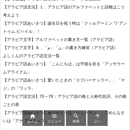
【アラビア語文法】１．アラビア語のアルファベットと語根はこう
考えよう
【アラビア語あいさつ】誕生日を祝う時は「クッルアーミン ワ アン
トゥム ビハイル」！
【アラビア文字】アルファベットの書き方一覧（アラビア語）
【アラビア文字】８．「م」「ن」の書き方練習（アラビア語）
よしくんのアラビア語文法一覧
【アラビア語あいさつ】「こんにちは」は平穏を祈る「アッサラー
ムアライクム」
【アラビア語あいさつ】驚いたときの「スブハーナッラー」、「マ
ジ」の「ワッラ」
【アラビア語文法】70～76：アラビア語の格と人称代名詞、その格
ごとの形
【アラビア語あいさつ】ありがとうは「シュクラン」、ごめんなさ




いは「アナ アースィフ」
メニュー
検索
上へ
ホーム