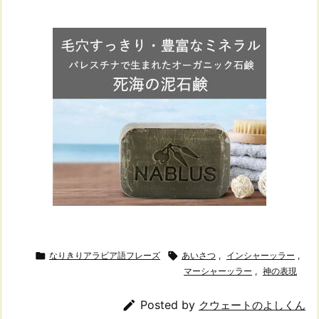

なりきりアラビア語フレーズ

あいさつ
,
インシャーッラー
,
マーシャーッラー
,
神の表現

Posted by
クウェートのよしくん