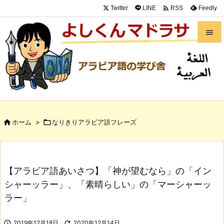

Twitter
LINE
Feedly
RSS


メニュ

サイド

前へ

ホーム
>

なりきりアラビア語フレーズ

次へ

検索
【アラビア語あいさつ】「神が望むなら」の「イン
シャーッラー」、「素晴らしい」の「マーシャーッ
ラー」

2019年12月18日

2020年12月14日