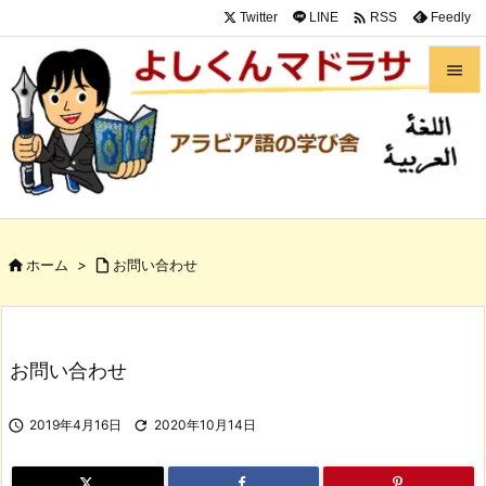

Twitter
LINE
Feedly
RSS


メニュ

サイド

前へ

ホーム
>

お問い合わせ

次へ

検索
お問い合わせ

2019年4月16日

2020年10月14日