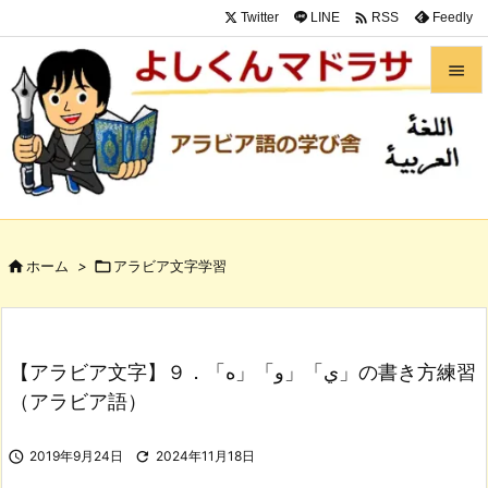

Twitter
LINE
Feedly
RSS


メニュ

サイド

前へ

ホーム
>

アラビア文字学習

次へ

検索
【アラビア文字】９．「ه」「و」「ي」の書き方練習
（アラビア語）

2019年9月24日

2024年11月18日