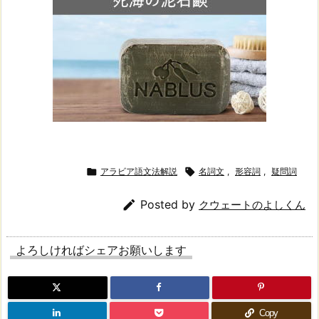

アラビア語文法解説

名詞文
,
形容詞
,
疑問詞

Posted by
クウェートのよしくん
よろしければシェアお願いします
Copy