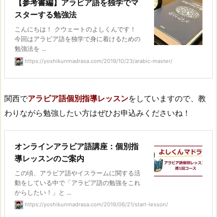
【参考書編】アラビア語を独学でマ
スターする勉強法
こんにちは！ クウェートのよしくんです！
今回はアラビア語を独学で身に着けるための
勉強法を ...
https://yoshikunmadrasa.com/2019/10/23/arabic-master/
関西で
アラビア語個別指導レッスン
をしていますので、教
わりながら勉強したい方はぜひお申込みくださいね！
オンラインアラビア語講座：個別指
導レッスンのご案内
この頃、アラビア語やイスラームに関する活
動をしている中で「アラビア語の勉強をこれ
からしたい！」と ...
https://yoshikunmadrasa.com/2019/06/21/start-lesson/