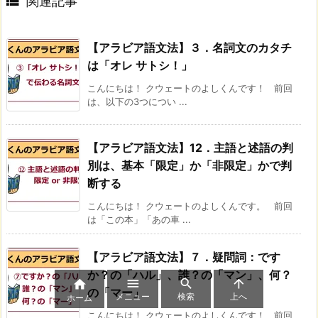

関連記事
【アラビア語文法】３．名詞文のカタチ
は「オレ サトシ！」
こんにちは！ クウェートのよしくんです！ 前回
は、以下の3つについ ...
【アラビア語文法】12．主語と述語の判
別は、基本「限定」か「非限定」かで判
断する
こんにちは！ クウェートのよしくんです。 前回
は「この本」「あの車 ...
【アラビア語文法】７．疑問詞：です
か？の「ハル」、誰？の「マン」、何？




の「マー」
メニュー
検索
上へ
ホーム
こんにちは！ クウェートのよしくんです！ 前回