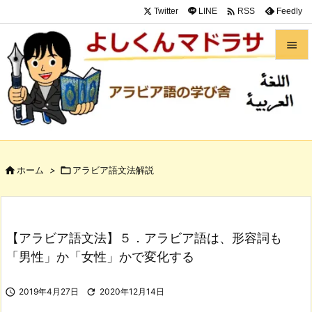

Twitter
LINE
Feedly
RSS


メニュ

サイド

前へ

ホーム
>

アラビア語文法解説

次へ

検索
【アラビア語文法】５．アラビア語は、形容詞も
「男性」か「女性」かで変化する

2019年4月27日

2020年12月14日