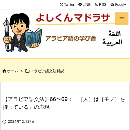

Twitter
LINE
Feedly
RSS


メニュ

サイド

前へ

ホーム
>

アラビア語文法解説

次へ

検索
【アラビア語文法】66〜69：「［人］は［モノ］を
持っている」の表現

2024年12月27日