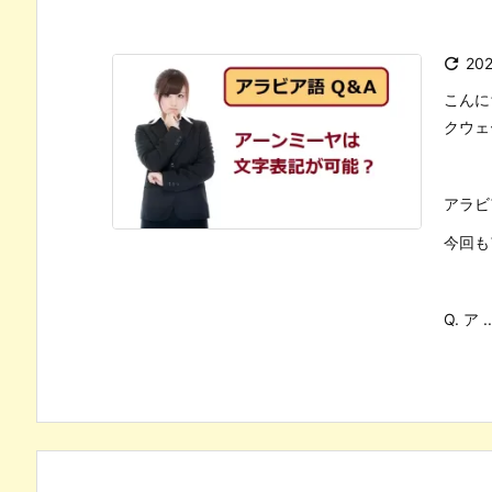

20
こんに
クウェ
アラビ
今回も
Q. ア ..