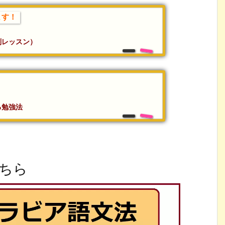
ます！
別レッスン）
る勉強法
ちら