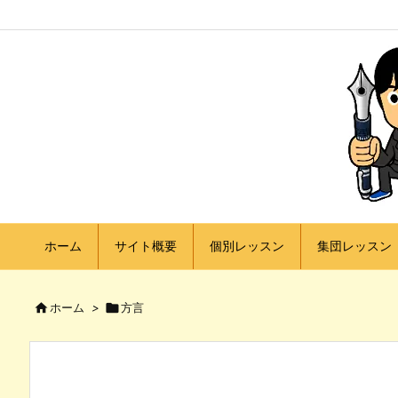
ホーム
サイト概要
個別レッスン
集団レッスン

ホーム
>

方言