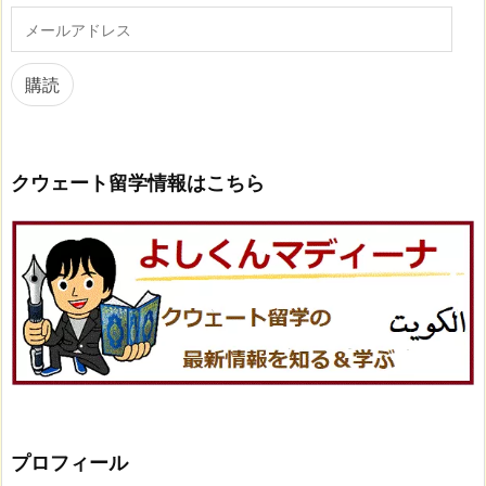
メ
ー
ル
ア
購読
ド
レ
ス
クウェート留学情報はこちら
プロフィール