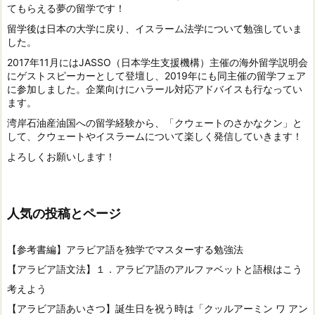
てもらえる夢の留学です！
留学後は日本の大学に戻り、イスラーム法学について勉強していま
した。
2017年11月にはJASSO（日本学生支援機構）主催の海外留学説明会
にゲストスピーカーとして登壇し、2019年にも同主催の留学フェア
に参加しました。企業向けにハラール対応アドバイスも行なってい
ます。
湾岸石油産油国への留学経験から、「クウェートのさかなクン」と
して、クウェートやイスラームについて楽しく発信していきます！
よろしくお願いします！
人気の投稿とページ
【参考書編】アラビア語を独学でマスターする勉強法
【アラビア語文法】１．アラビア語のアルファベットと語根はこう
考えよう
【アラビア語あいさつ】誕生日を祝う時は「クッルアーミン ワ アン