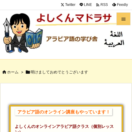

Twitter
LINE
Feedly
RSS


メニュ

サイド

前へ

ホーム
>

明けましておめでとうございます

次へ

検索
アラビア語のオンライン講座もやっています！
よしくんのオンラインアラビア語クラス（個別レッス
ン）