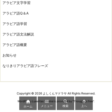
アラビア文字学習
アラビア語Q＆A
アラビア語学習
アラビア語文法解説
アラビア語概要
お知らせ
なりきりアラビア語フレーズ
Copyright ©
2026
よしくんマドラサ
All Rights Reserved.




WordPress Luxeritas Theme is provided by "
Thought is free
".
メニュー
検索
上へ
ホーム