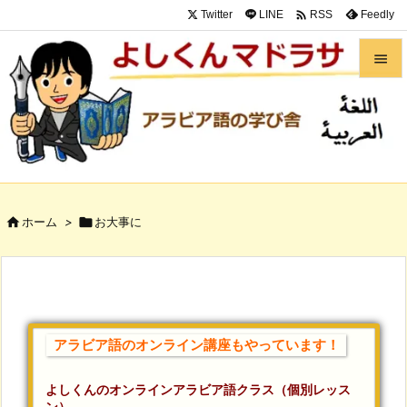

Twitter
LINE
Feedly
RSS


メニュ

サイド

前へ

ホーム
>

お大事に

次へ

検索
アラビア語のオンライン講座もやっています！
よしくんのオンラインアラビア語クラス（個別レッス
ン）